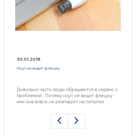
30.01.2018
3
Ноут не видит флешку
Ка
Довольно часто люди обращаются в сервис с
Д
проблемой : Почему ноут не видит флешку
т
или она вовсе не реагирует на попытки
в
подключения. Но для начала стоит
с
определится с причиной возникновения
д
такой проблемы и почему так вообще
д
произошло. Давайте раз..
ре