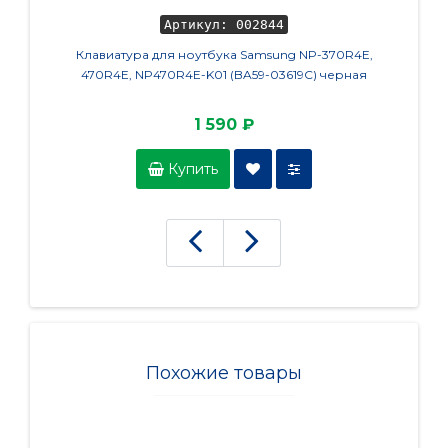
Артикул: 002844
Клавиатура для ноутбука Samsung NP-370R4E,
М
470R4E, NP470R4E-K01 (BA59-03619C) черная
1 590 ₽
Купить
Похожие товары