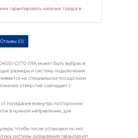
жем гарантировать наличие товара в
Отзывы (0)
0040S1-C070-S9A может быть выбран в
ующие размеры и систему подключения
вливается на специальном посадочном
ложение отверстий совпадает с
 от попадания вовнутрь посторонних
ток в нужном направлении, для
улера. Чтобы после установки он мог
актика системы охлаждения гарантирует