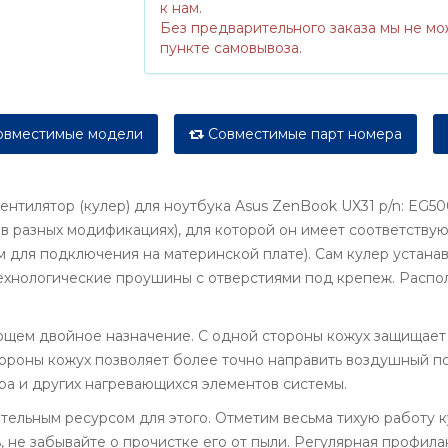
к нам.
Без предварительного заказа мы не мо
пункте самовывоза.
вместимые модели
Совместимые парт номера
нтилятор (кулер) для ноутбука Asus ZenBook UX31 p/n: EG5
 в разных модификациях), для которой он имеет соответств
 для подключения на материнской плате). Сам кулер устана
технологические проушины с отверстиями под крепеж. Распо
ющем двойное назначение. С одной стороны кожух защищает
ороны кожух позволяет более точно направить воздушный по
ра и других нагревающихся элементов системы.
тельным ресурсом для этого. Отметим весьма тихую работу к
 не забывайте о прочистке его от пыли. Регулярная профил