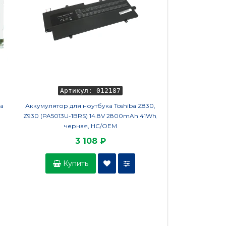
Артикул: 012187
Артикул
ка
Аккумулятор для ноутбука Toshiba Z830,
Аккумулятор для ноу
Z930 (PA5013U-1BRS) 14.8V 2800mAh 41Wh,
S13 S330UA, S330FA
черная, HC/OEM
3640mAh 42Wh, 
3 108 ₽
3 9
Купить
Купить