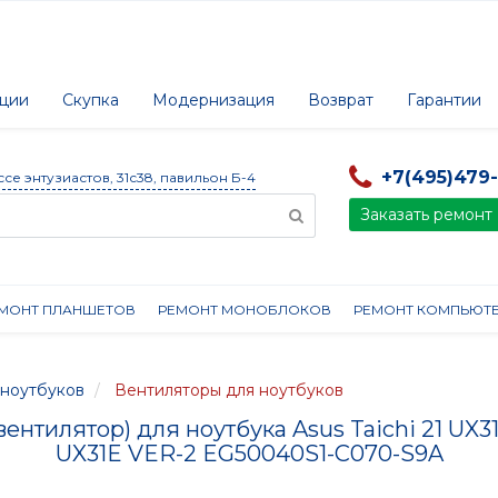
ции
Скупка
Модернизация
Возврат
Гарантии
+7(495)479
ссе энтузиастов, 31с38, павильон Б-4
Заказать ремонт
МОНТ ПЛАНШЕТОВ
РЕМОНТ МОНОБЛОКОВ
РЕМОНТ КОМПЬЮТ
ноутбуков
Вентиляторы для ноутбуков
вентилятор) для ноутбука Asus Taichi 21 UX3
UX31E VER-2 EG50040S1-C070-S9A