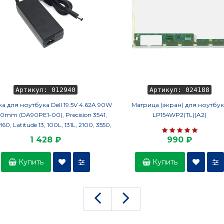
Артикул: 012940
Артикул: 024188
а для ноутбука Dell 19.5V 4.62A 90W
Матрица (экран) для ноутбу
.0mm (DA90PE1-00), Precision 3541,
LP154WP2(TL)(A2)
0, Latitude 13, 100L, 131L, 2100, 3550,
Alienware M11x, M11x R2, OEM
1 428 ₽
990 ₽
Купить
Купить