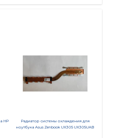
ка HP
Радиатор системы охлаждения для
Кулер (вентилятор)
ноутбука Asus Zenbook UX305 UX305UAB
M60 M6