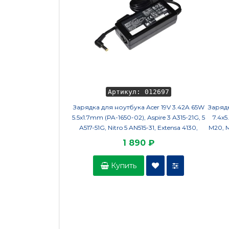
Артикул: 012697
Зарядка для ноутбука Acer 19V 3.42A 65W
Зарядк
5.5x1.7mm (PA-1650-02), Aspire 3 A315-21G, 5
7.4х5
A517-51G, Nitro 5 AN515-31, Extensa 4130,
M20, M6
черная, HC/OEM
1 890 ₽
Купить