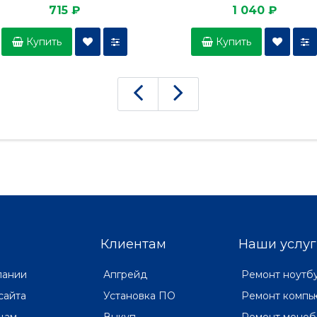
715 ₽
1 040 ₽
Купить
Купить
Клиентам
Наши услуг
пании
Апгрейд
Ремонт ноутб
сайта
Установка ПО
Ремонт компь
цам
Выкуп
Ремонт моноб