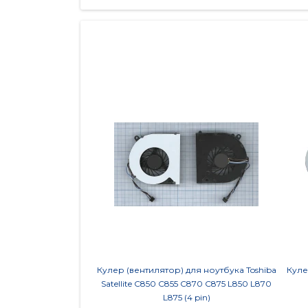
Кулер (вентилятор) для ноутбука Toshiba
Куле
Satellite C850 C855 C870 C875 L850 L870
L875 (4 pin)