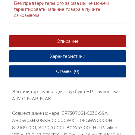
Без предварительного заказа мы не можем
гарантировать наличие товара в пункте
самовывоза.
Описание
Характеристики
Отзывы (0)
Вентилятор (кулер) для ноутбука HP Pavilion 15Z-
A 17-G 15-AB 15-AK
Совместимые номера: EF75070S1-C230-S9A,
AB06905HX08KB00 00CWX11, 0FGBW0000H,
812109-001, 843070-001, 806747-001 HP Pavilion
15Z-A, 17-G, 17-G015DX HP Pavilion 14-ab 15-AK 15-AN