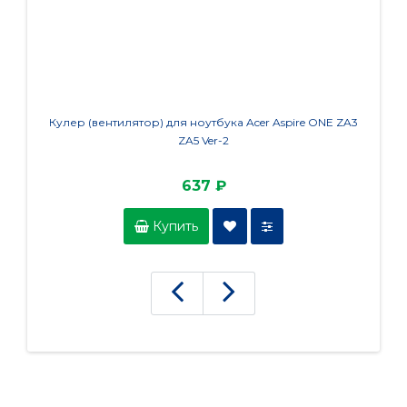
Кулер (вентилятор) для ноутбука Acer Aspire ONE ZA3
Кулер (
ZA5 Ver-2
637 ₽
Купить