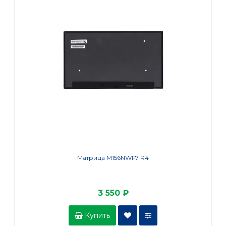
Матрица M156NWF7 R4
3 550 ₽
Купить