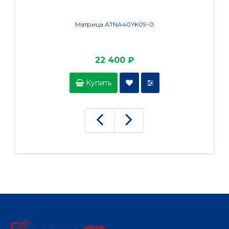
Матрица ATNA40YK09-0
М
22 400 ₽
Купить