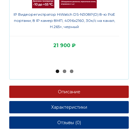
IP Видеорегистратор HiWatch DS-N308P(D) 8-ю PoE
IP камер
портами, 8 IP камер 8МП, 4096x2160, 30к/с на канал,
x 2160
H.265+, черный
21 900 ₽
Описание
Характеристики
Отзывы (0)