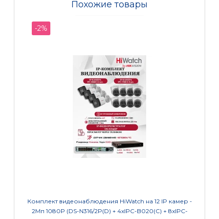
Похожие товары
-2%
-2%
Комплект видеонаблюдения HiWatch на 12 IP камер -
Готовы
2Мп 1080P (DS-N316/2P(D) + 4xIPC-B020(C) + 8xIPC-
камер