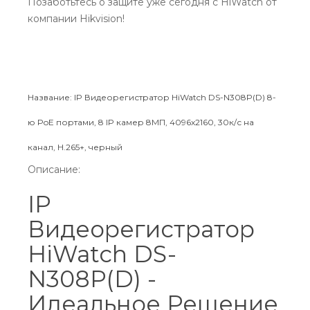
Позаботьтесь о защите уже сегодня с HiWatch от
компании Hikvision!
Название: IP Видеорегистратор HiWatch DS-N308P(D) 8-
ю PoE портами, 8 IP камер 8МП, 4096x2160, 30к/с на
канал, H.265+, черный
Описание:
IP
Видеорегистратор
HiWatch DS-
N308P(D) -
Идеальное Решение