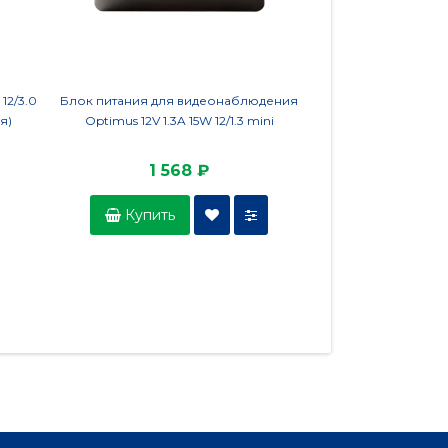
12/3.0
Блок питания для видеонаблюдения
Блок питания O
я)
Optimus 12V 1.3A 15W 12/1.3 mini
1 568 ₽
4 0
Купить
Купить