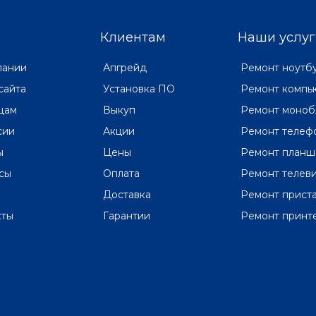
Клиентам
Наши услуг
пании
Апгрейд
Ремонт ноутб
сайта
Установка ПО
Ремонт компь
цам
Выкуп
Ремонт моноб
сии
Акции
Ремонт телеф
ы
Цены
Ремонт планш
сы
Оплата
Ремонт телев
Доставка
Ремонт прист
кты
Гарантии
Ремонт принт