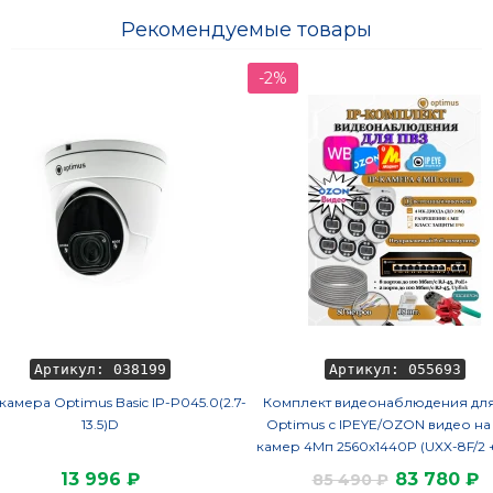
Рекомендуемые товары
-2%
Артикул: 038199
Артикул: 055693
амера Optimus Basic IP-P045.0(2.7-
Комплект видеонаблюдения дл
13.5)D
Optimus с IPEYE/OZON видео на 
камер 4Мп 2560x1440P (UXX-8F/2 +
X0X2.1(2.8)MPX, кабель UTP-CU 
13 996 ₽
83 780 ₽
85 490 ₽
джеки RJ-45, обжимка) микрофон