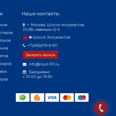
и
Наши контакты
уков
г. Москва, Шоссе энтузиастов,
31с38, павильон Б-4
ютеров
Шоссе Энтузиастов
локов
+7(495)479-9-911
онов
Заказать звонок
етов
изоров
info@nout-911.ru
авок
Ежедневно
c 10.00 до 19.30
еров