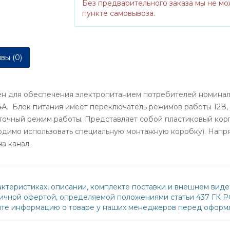
Без предварительного заказа мы не мо
пункте самовывоза.
вы (0)
ен для обеспечения электропитанием потребителей номинал
4А. Блок питания имеет переключатель режимов работы 12В, 1
точный режим работы. Представляет собой пластиковый корп
одимо использовать специальную монтажную коробку). Напря
на канал.
ктеристиках, описании, комплекте поставки и внешнем виде
бличной офертой, определяемой положениями статьи 437 ГК 
йте информацию о товаре у наших менеджеров перед оформл