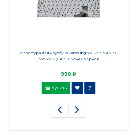
Клавиатура для ноутбука Samsung 530U3B, 530U3C,
Кл
NP535U3 (BA59-03254D) черная
(AE
990 ₽
Купить