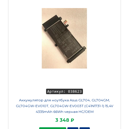
Артикул: 038623
Аккумулятор для ноутбука Asus GL704, GL704GM,
М
GL704GW-EV010T, GL704GW-EV003T (C41N1731-1) 15,4V
4335mAh 66Wh черная HC/OEM
3 348 ₽