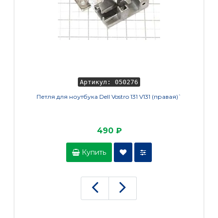
Артикул: 050276
Петля для ноутбука Dell Vostro 131 V131 (правая)`
Бл
план
490 ₽
Купить