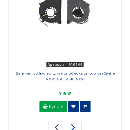
Артикул: 010144
Вентилятор (кулер) для моноблока Lenovo IdeaCentre
Кулер (
A300 A305 A310 A320
715 ₽
Купить