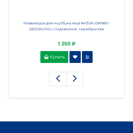
Клавиатура для ноутбука Asus K413JA (0KNB0-
Кл
260GRU00) с подсветкой, серебристая
1 250 ₽
Купить