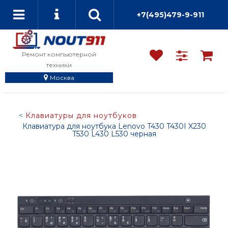
+7(495)479-9-911
Ремонт компьютерной
техники
Москва
Клавиатуры для ноутбуков
Клавиатура для ноутбука Lenovo T430 T430I X230
T530 L430 L530 черная