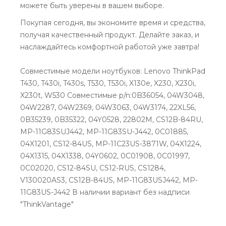
можете быть уверены в вашем выборе.
Покупая сегодня, вы экономите время и средства,
получая качественный продукт. Делайте заказ, и
наслаждайтесь комфортной работой уже завтра!
Совместимые модели ноутбуков: Lenovo ThinkPad
T430, T430i, T430s, T530, T530i, X130e, X230, X230i,
X230t, W530 Совместимые p/n:0B36054, 04W3048,
04W2287, 04W2369, 04W3063, 04W3174, 22XL56,
0B35239, 0B35322, 04Y0528, 22802M, CS12B-84RU,
MP-11G83SUJ442, MP-11G83SU-J442, 0C01885,
04X1201, CS12-84US, MP-11C23US-3871W, 04X1224,
04X1315, 04X1338, 04Y0602, 0C01908, 0C01997,
0C02020, CS12-84SU, CS12-RUS, CS1284,
V130020AS3, CS12B-84US, MP-11G83USJ442, MP-
11G83US-J442 В наличии вариант без надписи
"ThinkVantage"