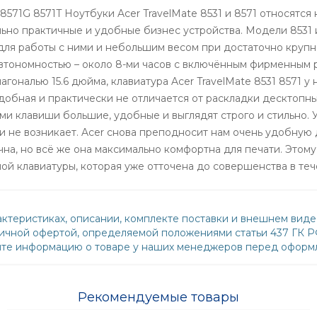
 8571G 8571T Ноутбуки Acer TravelMate 8531 и 8571 относятся 
льно практичные и удобные бизнес устройства. Модели 8531
ля работы с ними и небольшим весом при достаточно крупно
автономностью – около 8-ми часов с включённым фирменным
агональю 15.6 дюйма, клавиатура Acer TravelMate 8531 8571 у
добная и практически не отличается от раскладки десктопны
и клавиши большие, удобные и выглядят строго и стильно. 
и не возникает. Acer снова преподносит нам очень удобную 
ична, но всё же она максимально комфортна для печати. Это
ой клавиатуры, которая уже отточена до совершенства в теч
ктеристиках, описании, комплекте поставки и внешнем виде
бличной офертой, определяемой положениями статьи 437 ГК 
йте информацию о товаре у наших менеджеров перед оформл
Рекомендуемые товары