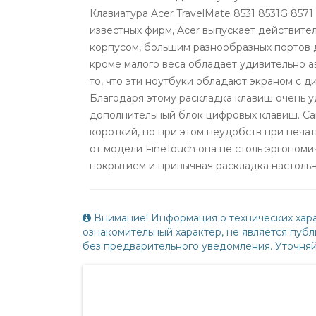
Клавиатура Acer TravelMate 8531 8531G 8571
известных фирм, Acer выпускает действите
корпусом, большим разнообразных портов д
кроме малого веса обладает удивительно 
то, что эти ноутбуки обладают экраном с ди
Благодаря этому раскладка клавиш очень у
дополнительный блок цифровых клавиш. Сам
короткий, но при этом неудобств при печат
от модели FineTouch она не столь эргоном
покрытием и привычная раскладка настольн
Внимание! Информация о технических хара
ознакомительный характер, не является пу
без предварительного уведомления. Уточня