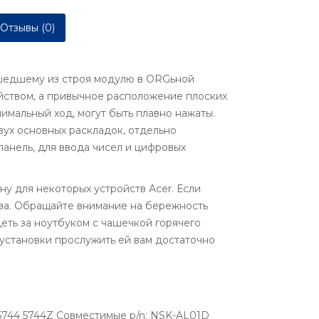
Отзывы (0)
вышедшему из строя модулю в ORGьной
йством, а привычное расположение плоских
имальный ход, могут быть плавно нажаты.
вух основных раскладок, отдельно
анель, для ввода чисел и цифровых
 для некоторых устройств Acer. Если
тва. Обращайте внимание на бережность
еть за ноутбуком с чашечкой горячего
 установки прослужить ей вам достаточно
 5744 5744Z Совместимые p/n: NSK-AL01D