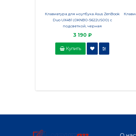
Клавиатура для ноутбука Asus ZenBook
Клави
Duo UX481 (0KNB0-5622US00) с
подсветкой, черная
3 190 ₽
Купить
О нас