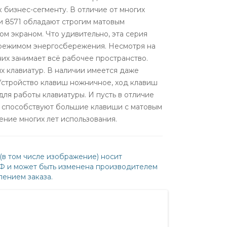
к бизнес-сегменту. В отличие от многих
 и 8571 обладают строгим матовым
м экраном. Что удивительно, эта серия
 режимом энергосбережения. Несмотря на
 них занимает всё рабочее пространство.
х клавиатур. В наличии имеется даже
Устройство клавиш ножничное, ход клавиш
для работы клавиатуры. И пусть в отличие
му способствуют большие клавиши с матовым
ение многих лет использования.
(в том числе изображение) носит
РФ и может быть изменена производителем
ением заказа.