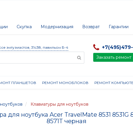
ции
Скупка
Модернизация
Возврат
Гарантии
+7(495)479
ссе энтузиастов, 31с38, павильон Б-4
Заказать ремонт
МОНТ ПЛАНШЕТОВ
РЕМОНТ МОНОБЛОКОВ
РЕМОНТ КОМПЬЮТ
ноутбуков
Клавиатуры для ноутбуков
а для ноутбука Acer TravelMate 8531 8531G 
8571T черная