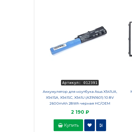
Артикул: 012391
Аккумулятор для ноутбука Asus X541UA,
X541SA, X541SC, X541U (A31N1601) 10.8V
2600mAh 28Wh черная HC/OEM
2 190 ₽
Купить