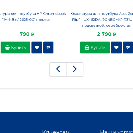
атура для ноутбука HP Chromebook
Клавиатура для ноутбука Asus Ze
11A-NB (L12625-001) черная
Flip 14 UX462DA (90NB0MK1-R31U
подсветкой, серебристая
790 ₽
2 790 ₽
Купить
Купить
Клиентам
Наши услуг