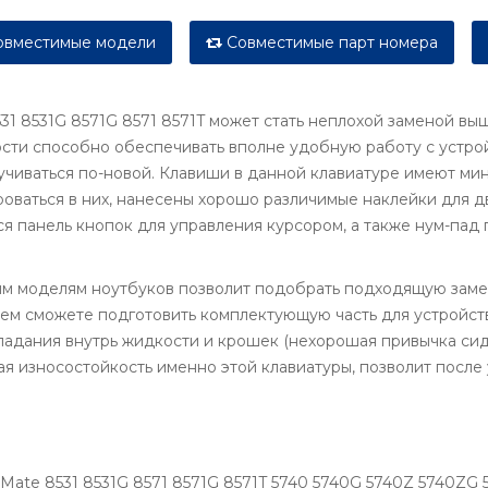
вместимые модели
Совместимые парт номера
8531 8531G 8571G 8571 8571T может стать неплохой заменой 
ости способно обеспечивать вполне удобную работу с устро
учиваться по-новой. Клавиши в данной клавиатуре имеют мин
роваться в них, нанесены хорошо различимые наклейки для д
 панель кнопок для управления курсором, а также нум-пад п
м моделям ноутбуков позволит подобрать подходящую замену
лем сможете подготовить комплектующую часть для устройс
адания внутрь жидкости и крошек (нехорошая привычка сид
ая износостойкость именно этой клавиатуры, позволит после
lMate 8531 8531G 8571 8571G 8571T 5740 5740G 5740Z 5740ZG