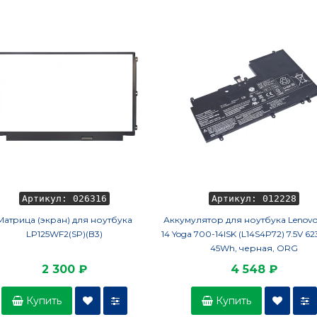
Артикул: 026316
Артикул: 012228
Матрица (экран) для ноутбука
Аккумулятор для ноутбука Lenovo
LP125WF2(SP)(B3)
14 Yoga 700-14ISK (L14S4P72) 7.5V 
45Wh, черная, ORG
2 300 ₽
4 548 ₽
Купить
Купить