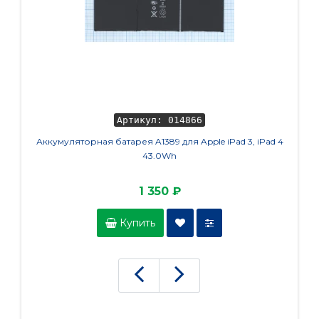
Артикул: 014866
Аккумуляторная батарея A1389 для Apple iPad 3, iPad 4
Аккумул
43.0Wh
M40X 
1 350 ₽
Купить