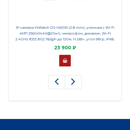
IP камера HiWatch DS-I450W (2.8 mm), уличная c Wi-Fi
Компле
4МП 2560x1440@20к/с, микрофон, динамик, Wi-Fi
4МП 1
2.4GHz IEEE 802.11b/g/n до 120м, H.265+, угол 98гр, IP66,
м
MicroSD до 512 Гб, белая
23 900 ₽