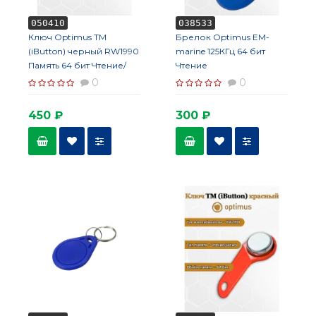
050410
038533
Ключ Optimus ТМ
Брелок Optimus EM-
(iButton) черный RW1990
marine 125КГц 64 бит
Память 64 бит Чтение/
Чтение
запись
0
0
450 ₽
300 ₽