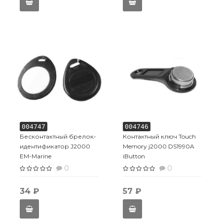
004747
004746
Бесконтактный брелок-
Контактный ключ Touch
идентификатор J2000
Memory j2000 DS1990A
EM-Marine
iButton
0
0
34 ₽
57 ₽