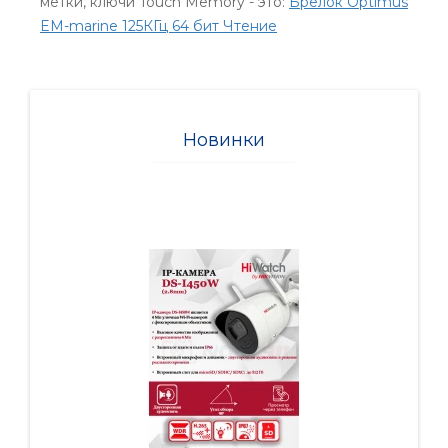
метки, ключи Touch Memory - это:
Брелок Optimus
EM-marine 125КГц 64 бит Чтение
Новинки
-2%