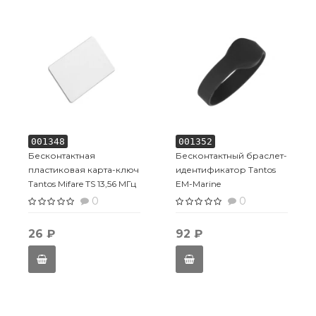
001348
001352
Бесконтактная
Бесконтактный браслет-
пластиковая карта-ключ
идентификатор Tantos
Tantos Mifare TS 13,56 МГц
EM-Marine
1K
0
0
26 ₽
92 ₽