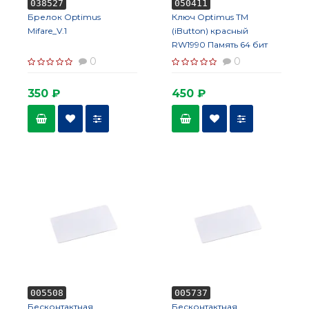
038527
050411
Брелок Optimus
Ключ Optimus ТМ
Mifare_V.1
(iButton) красный
RW1990 Память 64 бит
Чтение/запись
0
0
350 ₽
450 ₽
005508
005737
Бесконтактная
Бесконтактная