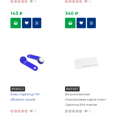
0
0
143 ₽
340 ₽
050412
005507
Ключ Optimus ТМ
Бесконтактная
(iButton) синий
пластиковая карта-ключ
Optimus EM-marine
(толстая)_V.1
0
0