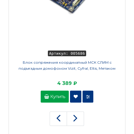
Артикул: 005686
Блок сопряжения координатный МСК СЛИМ с
Сенсо
подъездным домофоном Vizit, Cyfral, Eltis, Метаком
4 389 ₽
Купить