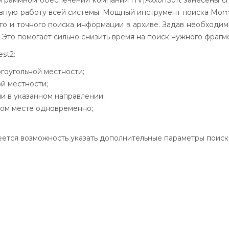
граммном обеспечении компании
ITV
|
AxxonSoft
занесены сп
ную работу всей системы. Мощный инструмент поиска Mome
го и точного поиска информации в архиве. Задав необходим
то помогает сильно снизить время на поиск нужного фрагме
st2:
гоугольной местности;
й местности;
и в указанном направлении;
нном месте одновременно;
ется возможность указать дополнительные параметры поиск