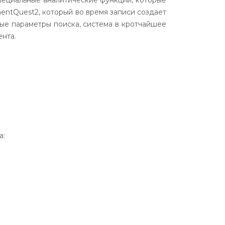
ециальные аналитические функции, которые
ntQuest2, который во время записи создает
ые параметры поиска, система в кротчайшее
нта.
а: