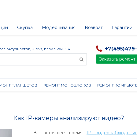
ции
Скупка
Модернизация
Возврат
Гарантии
+7(495)479
ссе энтузиастов, 31с38, павильон Б-4
Заказать ремонт
МОНТ ПЛАНШЕТОВ
РЕМОНТ МОНОБЛОКОВ
РЕМОНТ КОМПЬЮТ
Как IP-камеры анализируют видео?
В настоящее время
IP видеонаблюдени