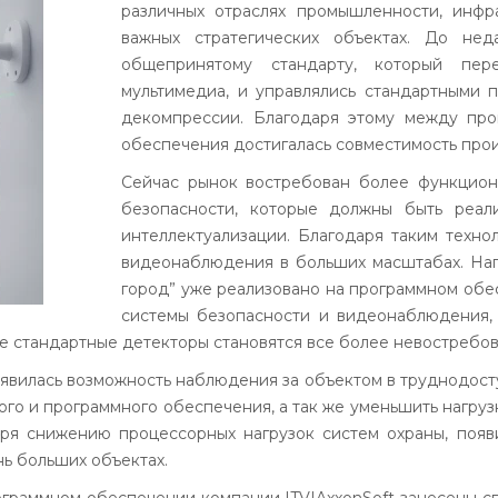
различных отраслях промышленности, инфр
важных стратегических объектах. До не
общепринятому стандарту, который пер
мультимедиа, и управлялись стандартными
декомпрессии. Благодаря этому между про
обеспечения достигалась совместимость про
Сейчас рынок востребован более функцио
безопасности, которые должны быть реа
интеллектуализации. Благодаря таким техн
видеонаблюдения в больших масштабах. Нап
город” уже реализовано на программном об
системы безопасности и видеонаблюдения, 
ие стандартные детекторы становятся все более невостребо
вилась возможность наблюдения за объектом в труднодоступ
ого и программного обеспечения, а так же уменьшить нагру
ря снижению процессорных нагрузок систем охраны, появ
нь больших объектах.