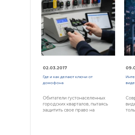
02.03.2017
09.
Где и как делают ключи от
Инте
домофона
вид
Обитатели густонаселенных
Сов
городских кварталов, пытаясь
вид
защитить свое право на
толь
неприкосновенность частной
обл
жизни, довольно часто
шир
используют в домах
обр
комплексные системы
Дан