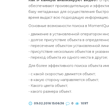
Как IP камеры анализируют видео?
В про
обеспечивают производительную и эффектив
базу метаданных для осуществления быстро
время выдаст всю подходящую информацию. Э
Основные возможности поиска в MomentQue
- движение в установленной оператором мно
- долгое присутствие объекта в определенно
- пересечение объектом установленной лини
- присутствие нескольких объектов в указа
- переход объекта из одного места в другое;
Для более эффективного поиска объекта име
- с какой скоростью движется объект;
- в какую сторону направляется объект;
- Какого цвета объект;
- какого размера объект.
09.02.2016 15:06:36
0
1097