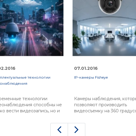
02.2016
07.01.2016
ллектуальные технологии
IP-камеры Fisheye
еонаблюдения
ременные технологии
Камеры наблюдения, котор
еонаблюдения способны не
позволяют производить
ко вести видеозапись, но и
видеосъемку на 360 градус
адают технологией с
это уникальное оборудован
окими возможностями
IP-камеры Fisheye
аботки видеопотока.
предоставляют будущим
ные технологии называют
владельцам возможность