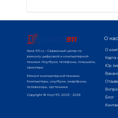
безопасности. Среди них
вид
присутствует домофон –
сег
специальное устройство,
услу
блокирующее..
О нас
О ком
Nout-911.ru – Сервисный центр по
ремонту цифровой и компьютерной
Карта 
техники: Ноутбуки, телефоны, планшеты,
Юр ли
принтеры
Вакан
Ремонт компьютерной техники:
Отзыв
Компьютеры, ноутбуки, смартфоны,
телевизоры, оргтехника
Вопро
Copyright © Ноут 911, 2003 - 2026
Блог
Конта