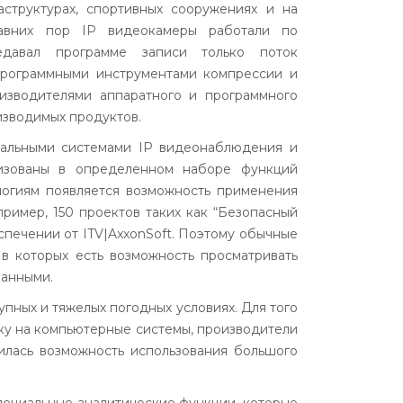
аструктурах, спортивных сооружениях и на
давних пор IP видеокамеры работали по
едавал программе записи только поток
 программными инструментами компрессии и
изводителями аппаратного и программного
изводимых продуктов.
нальными системами IP видеонаблюдения и
лизованы в определенном наборе функций
ологиям появляется возможность применения
ример, 150 проектов таких как “Безопасный
еспечении от
ITV
|
AxxonSoft
. Поэтому обычные
в которых есть возможность просматривать
ванными.
ных и тяжелых погодных условиях. Для того
зку на компьютерные системы, производители
илась возможность использования большого