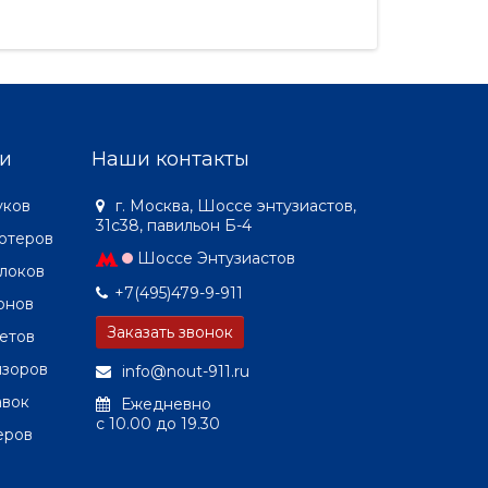
у на
отраслях, что вынудило
мозолила глаз
и,
поставщиков систем
насмотревшис
безопасности прибега..
и
Наши контакты
уков
г. Москва, Шоссе энтузиастов,
31с38, павильон Б-4
ютеров
Шоссе Энтузиастов
локов
+7(495)479-9-911
онов
Заказать звонок
етов
изоров
info@nout-911.ru
авок
Ежедневно
c 10.00 до 19.30
еров