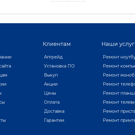
еоаналитикой. На
осматривать всю обстановк
одняшний день на рынке
контролируемой территори
г существуют мн..
поскольку их возмо..
Клиентам
Наши услуг
пании
Апгрейд
Ремонт ноутб
сайта
Установка ПО
Ремонт компь
цам
Выкуп
Ремонт моноб
сии
Акции
Ремонт телеф
ы
Цены
Ремонт планш
сы
Оплата
Ремонт телев
Доставка
Ремонт прист
кты
Гарантии
Ремонт принт