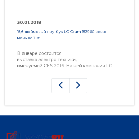
30.01.2018
3
15,6-дюймовый ноутбук LG Gram 15Z960 весит
Не
меньше 1 кг
В январе состоится
К
выставка электро техники,
к
именуемой CES 2016. На ней компания LG
п
представит свои новинки. Наверное, главное
L
улучшение было сделано в сфере
к
ультрабуков Gram, которые знамениты
о
компактностью и легкостью. Диаг..
др