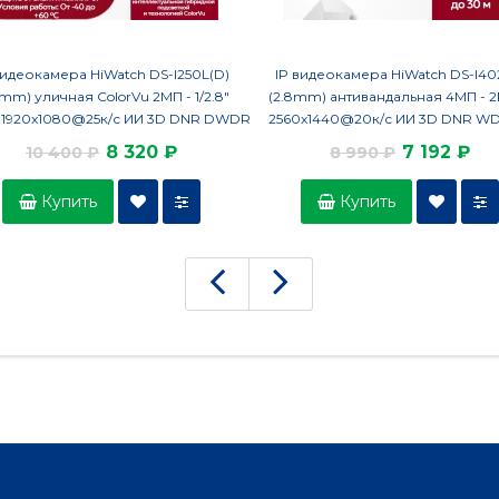
видеокамера HiWatch DS-I250L(D)
IP видеокамера HiWatch DS-I40
8mm) уличная ColorVu 2МП - 1/2.8"
(2.8mm) антивандальная 4МП - 2K
D 1920x1080@25к/с ИИ 3D DNR DWDR
2560x1440@20к/с ИИ 3D DNR WD
 угол 143гр микрофон IP67 microSD
120дБ H.265+ ИК до 30м угол 116гр I
8 320 ₽
7 192 ₽
10 400 ₽
8 990 ₽
RJ-45 PoE
RJ45 PoE
Купить
Купить