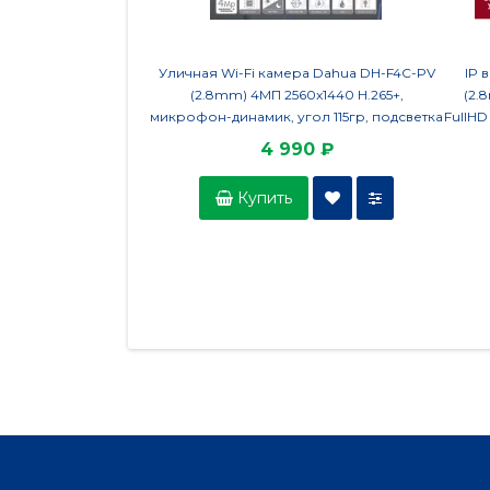
Уличная Wi-Fi камера Dahua DH-F4C-PV
IP 
(2.8mm) 4МП 2560x1440 H.265+,
(2.
микрофон-динамик, угол 115гр, подсветка
FullH
до 30м, IP67,Wi-Fi 2.4ГГц, microSD
H.265+
4 990 ₽
Купить