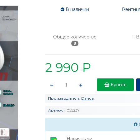
В наличии
Рейтинг
Общее количество
ПВ
8
2 990 ₽
Купить
Производитель:
Dahua
Артикул:
055237
Наличными