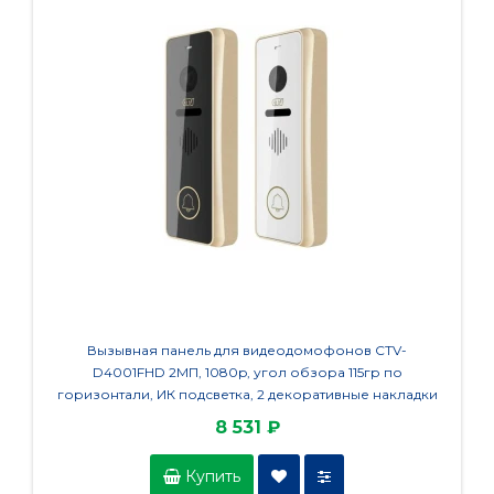
Вызывная панель для видеодомофонов CTV-
Вызы
D4001FHD 2МП, 1080p, угол обзора 115гр по
2МП, 
горизонтали, ИК подсветка, 2 декоративные накладки
(цвет шампань)
8 531 ₽
Купить