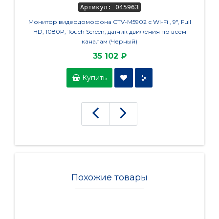
Артикул: 045963
Монитор видеодомофона CTV-M5902 с Wi-Fi , 9", Full
Элект
HD, 1080P, Touch Screen, датчик движения по всем
каналам (Черный)
35 102 ₽
Купить
Похожие товары