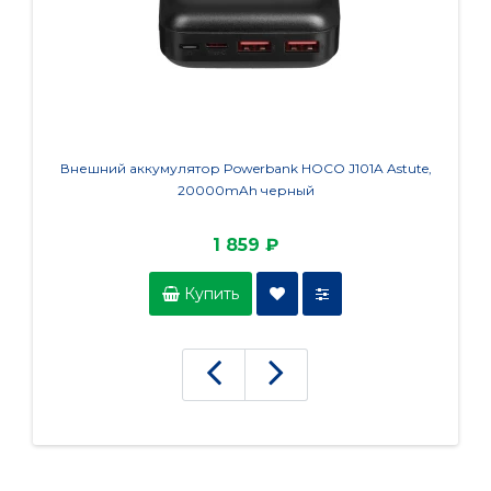
Внешний аккумулятор Powerbank HOCO J101A Astute,
Внешни
20000mAh черный
QC
1 859 ₽
Купить