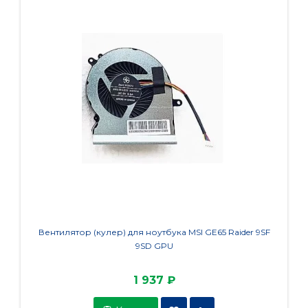
Вентилятор (кулер) для ноутбука MSI GE65 Raider 9SF
Вентиля
9SD GPU
1 937 ₽