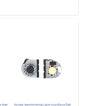
 Acer
Кулер (вентилятор) для ноутбука Dell
Кулер (вентилятор) д