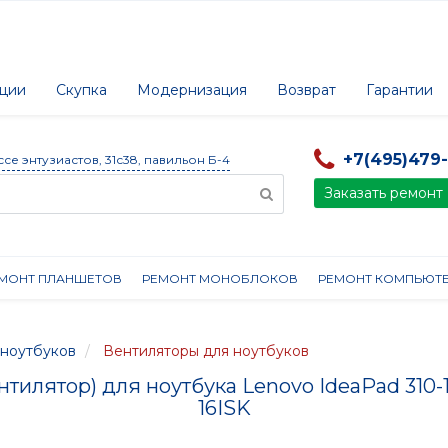
ции
Скупка
Модернизация
Возврат
Гарантии
+7(495)479
ссе энтузиастов, 31с38, павильон Б-4
Заказать ремонт
МОНТ ПЛАНШЕТОВ
РЕМОНТ МОНОБЛОКОВ
РЕМОНТ КОМПЬЮТ
ноутбуков
Вентиляторы для ноутбуков
нтилятор) для ноутбука Lenovo IdeaPad 310-
16ISK