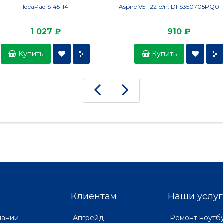
IdeaPad S145-14
Aspire V5-122 p/n: DFS350705PQ0T
1 027 ₽
910 ₽
Купить
Купить
Клиентам
Наши услуг
пании
Апгрейд
Ремонт ноутб