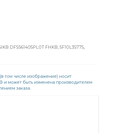
0-15IKB DFS561405PL0T FHKB, 5F10L35775,
(в том числе изображение) носит
РФ и может быть изменена производителем
ением заказа.