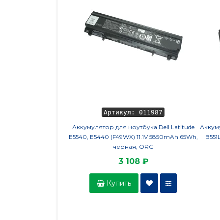
Артикул: 011987
Аккумулятор для ноутбука Dell Latitude
Аккуму
E5540, E5440 (F49WX) 11.1V 5850mAh 65Wh,
B551
черная, ORG
3 108 ₽
Купить