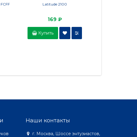
 FCFF
Latitude 2100
15 L501
169 ₽
1 1
Купить
Купить
и
Наши контакты
уков
г. Москва, Шоссе энтузиастов,