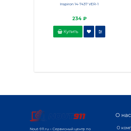
Inspiron 14-7437 VER-1
234 ₽
Купить
О нас
О ком
Nout-911.ru – Сервисный центр по