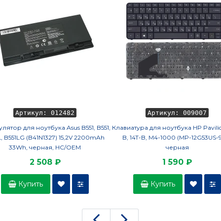
Артикул: 012482
Артикул: 009007
лятор для ноутбука Asus B551, B551,
Клавиатура для ноутбука HP Pavilio
L, B551LG (B41N1327) 15,2V 2200mAh
B, 14T-B, M4-1000 (MP-12G53US-
33Wh, черная, HC/OEM
черная
2 508 ₽
1 590 ₽
Купить
Купить