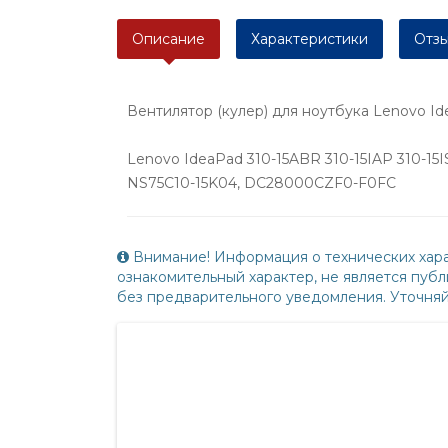
Описание
Характеристики
Отзы
Вентилятор (кулер) для ноутбука Lenovo Id
Lenovo IdeaPad 310-15ABR 310-15IAP 310-15I
NS75C10-15K04, DC28000CZF0-F0FC
Внимание! Информация о технических хара
ознакомительный характер, не является пу
без предварительного уведомления. Уточня