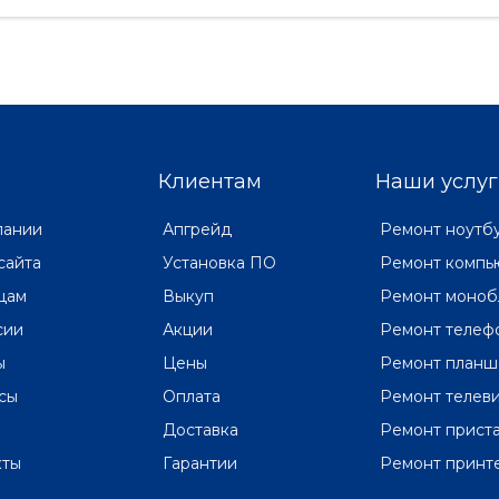
Клиентам
Наши услуг
пании
Апгрейд
Ремонт ноутб
сайта
Установка ПО
Ремонт компь
цам
Выкуп
Ремонт моноб
сии
Акции
Ремонт телеф
ы
Цены
Ремонт планш
сы
Оплата
Ремонт телев
Доставка
Ремонт прист
кты
Гарантии
Ремонт принт