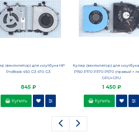
ер (вентилятор) для ноутбука HP
Кулер (вентилятор) для ноутбука
ProBook 450 G3 470 G3
P150 P170 P370 P570 (правый + л
GPU+CPU
845 ₽
1 450 ₽
Купить
Купить