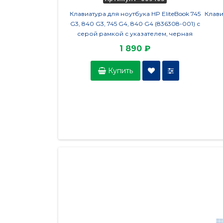
Клавиатура для ноутбука HP EliteBook 745
Клави
G3, 840 G3, 745 G4, 840 G4 (836308-001) с
серой рамкой с указателем, черная
1 890 ₽
Купить