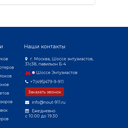
и
Наши контакты
уков
г. Москва, Шоссе энтузиастов,
31с38, павильон Б-4
ютеров
Шоссе Энтузиастов
локов
+7(495)479-9-911
онов
Заказать звонок
етов
изоров
info@nout-911.ru
авок
Ежедневно
c 10.00 до 19.30
еров