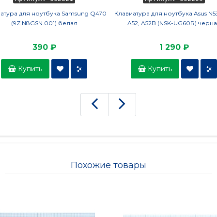
атура для ноутбука Samsung Q470
Клавиатура для ноутбука Asus N53
(9Z.N8GSN.001) белая
A52, A52B (NSK-UG60R) черн
390 ₽
1 290 ₽
Купить
Купить
Похожие товары