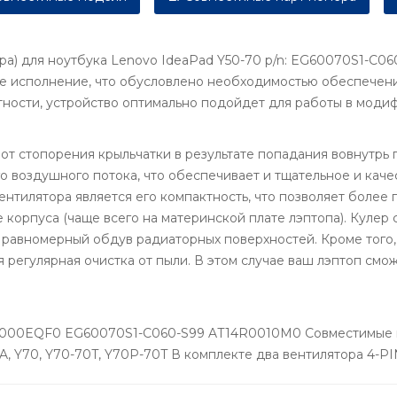
а) для ноутбука Lenovo IdeaPad Y50-70 p/n: EG60070S1-C060
е исполнение, что обусловлено необходимостью обеспечен
тности, устройство оптимально подойдет для работы в моди
т стопорения крыльчатки в результате попадания вовнутрь 
 воздушного потока, что обеспечивает и тщательное и кач
нтилятора является его компактность, что позволяет более 
корпуса (чаще всего на материнской плате лэптопа). Кулер 
 равномерный обдув радиаторных поверхностей. Кроме того, 
 регулярная очистка от пыли. В этом случае ваш лэптоп смо
00EQF0 EG60070S1-C060-S99 AT14R0010M0 Совместимые мод
A, Y70, Y70-70T, Y70P-70T В комплекте два вентилятора 4-P