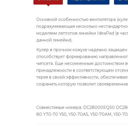
Основной особенностью вентилятора (кулер
подразумевающая несколько нестандартно
моделями лэптопов линейки IdeaPad (в час
данной линейки).
Кулер в прочном кожухе надежно защищен о
способствует формированию направленного
чипсета. Еще несомненным достоинством ве
принадлежности в соответствующем отсеке 
теряя в своей эффективности, обеспечивая
сохранить которую позволит своевременная
Совместимые номера: DC28000EQS0 DC280
80 Y70-70 Y50, Y50-70AS, Y50-70AM, Y50-70