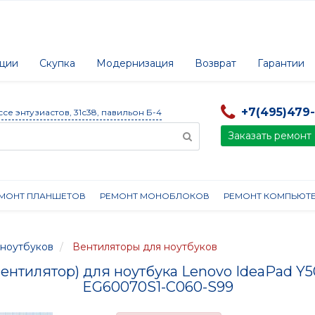
ции
Скупка
Модернизация
Возврат
Гарантии
+7(495)479
ссе энтузиастов, 31с38, павильон Б-4
Заказать ремонт
МОНТ ПЛАНШЕТОВ
РЕМОНТ МОНОБЛОКОВ
РЕМОНТ КОМПЬЮТ
ноутбуков
Вентиляторы для ноутбуков
вентилятор) для ноутбука Lenovo IdeaPad Y50
EG60070S1-C060-S99