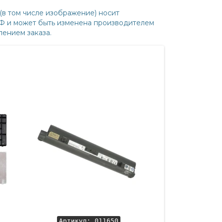
(в том числе изображение) носит
РФ и может быть изменена производителем
ением заказа.
Артикул: 011650
Артикул