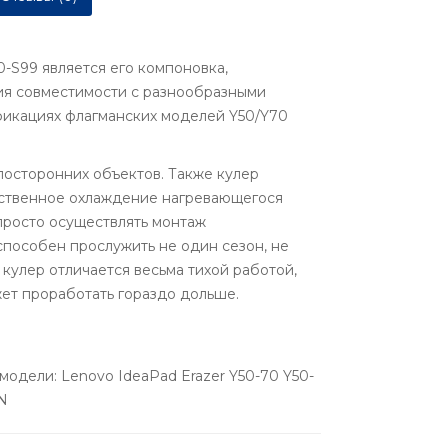
-S99 является его компоновка,
ия совместимости с разнообразными
фикациях флагманских моделей Y50/Y70
посторонних объектов. Также кулер
ественное охлаждение нагревающегося
просто осуществлять монтаж
способен прослужить не один сезон, не
кулер отличается весьма тихой работой,
жет проработать гораздо дольше.
ели: Lenovo IdeaPad Erazer Y50-70 Y50-
IN