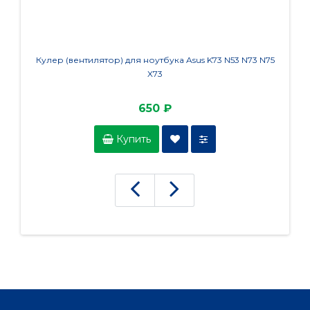
Кулер (вентилятор) для ноутбука Asus K73 N53 N73 N75
Систе
X73
650 ₽
Купить