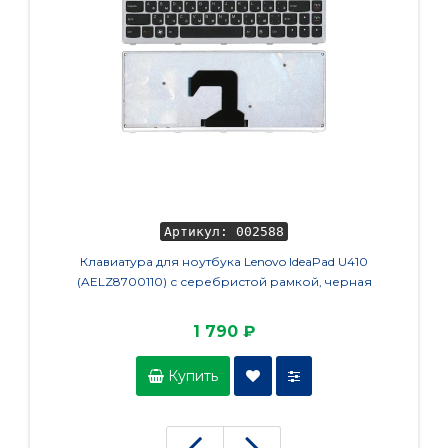
Артикул: 002588
Клавиатура для ноутбука Lenovo IdeaPad U410
Акку
(AELZ8700110) с серебристой рамкой, черная
(L
1 790 ₽
Купить