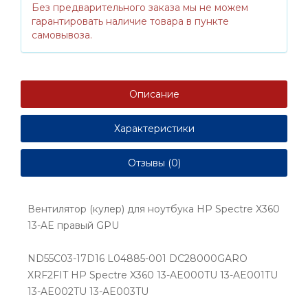
Без предварительного заказа мы не можем
гарантировать наличие товара в пункте
самовывоза.
Описание
Характеристики
Отзывы (0)
Вентилятор (кулер) для ноутбука HP Spectre X360
13-AE правый GPU
ND55C03-17D16 L04885-001 DC28000GARO
XRF2FIT HP Spectre X360 13-AE000TU 13-AE001TU
13-AE002TU 13-AE003TU