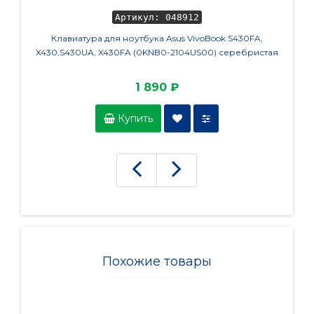
Артикул: 048912
Клавиатура для ноутбука Asus VivoBook S430FA,
Аккумул
X430,S430UA, X430FA (0KNB0-2104US00) серебристая
Z550S
1 890 ₽
Купить
Похожие товары