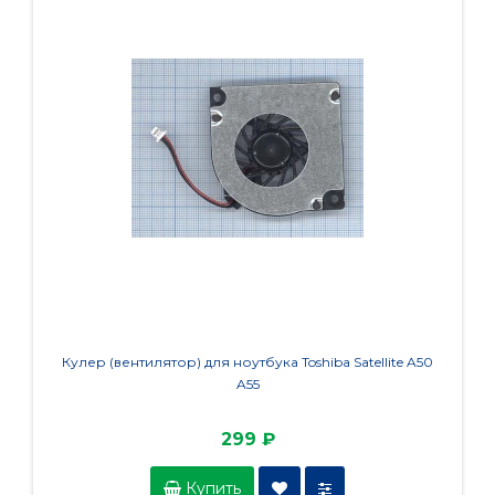
Кулер (вентилятор) для ноутбука Toshiba Satellite A50
Кулер 
A55
299 ₽
Купить