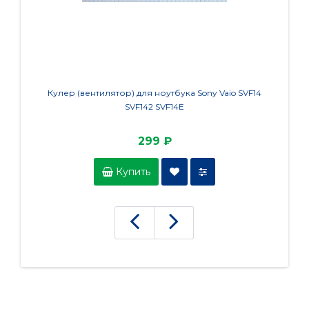
Кулер (вентилятор) для ноутбука Sony Vaio SVF14
Венти
SVF142 SVF14E
299 ₽
Купить