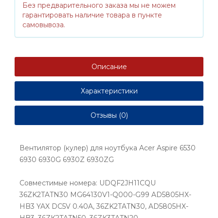
Без предварительного заказа мы не можем
гарантировать наличие товара в пункте
самовывоза.
Описание
Характеристики
Отзывы (0)
Вентилятор (кулер) для ноутбука Acer Aspire 6530
6930 6930G 6930Z 6930ZG
Совместимые номера: UDQF2JH11CQU
36ZK2TATN30 MG64130V1-Q000-G99 AD5805HX-
HB3 YAX DC5V 0.40A, 36ZK2TATN30, AD5805HX-
HB3, 36ZK2TATN50, 36ZK3TATN20,