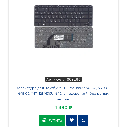
Артикул: 009180
Клавиатура для ноутбука HP ProBook 430 G2, 440 G2,
Аккум
445 G2 (MP-12M63SU-442) с подсветкой, без рамки,
LL
черная
1 390 ₽
Купить