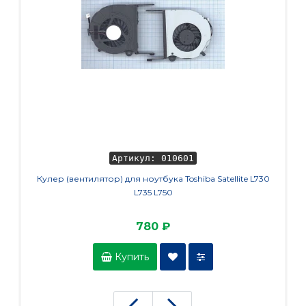
Артикул: 010601
Кулер (вентилятор) для ноутбука Toshiba Satellite L730
Петли 
L735 L750
780 ₽
Купить