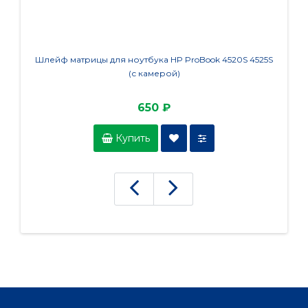
Шлейф матрицы для ноутбука HP ProBook 4520S 4525S
Шлей
(с камерой)
650 ₽
Купить