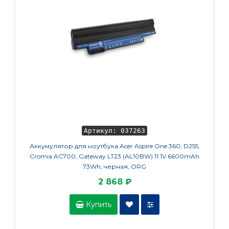
Артикул: 037263
Аккумулятор для ноутбука Acer Aspire One 360, D255,
Мод
Cromia AC700, Gateway LT23 (AL10BW) 11.1V 6600mAh
73Wh, черная, ORG
2 868 ₽
Купить