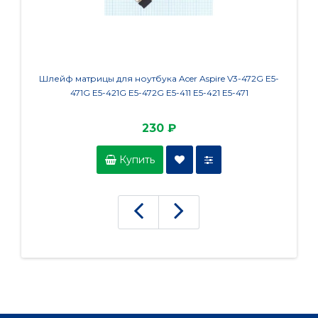
Шлейф матрицы для ноутбука Acer Aspire V3-472G E5-
Шлейф 
471G E5-421G E5-472G E5-411 E5-421 E5-471
230 ₽
Купить