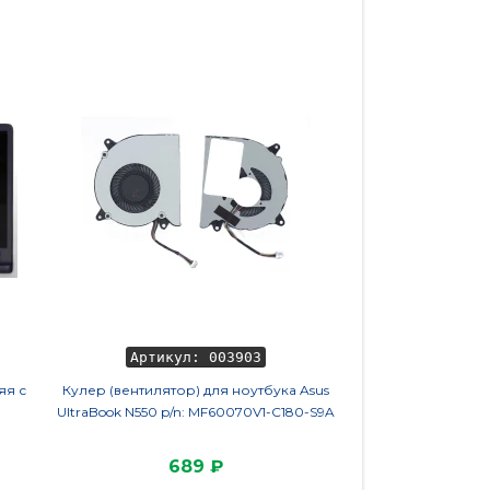
Артикул: 003903
Артикул
яя с
Кулер (вентилятор) для ноутбука Asus
Аккумулятор (Батаре
UltraBook N550 p/n: MF60070V1-C180-S9A
Aspire E15 E5-575
4400m
689 ₽
2 7