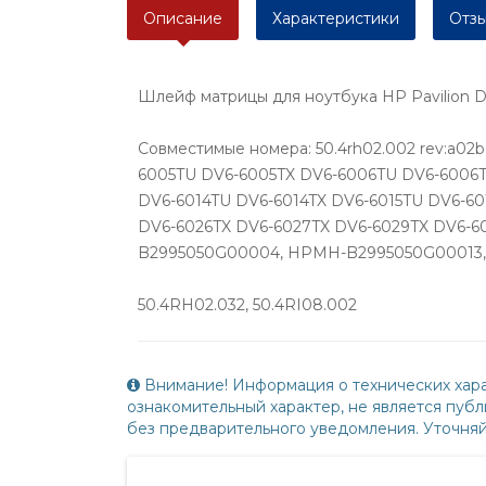
Описание
Характеристики
Отзы
Шлейф матрицы для ноутбука HP Pavilion 
Совместимые номера: 50.4rh02.002 rev:a02
6005TU DV6-6005TX DV6-6006TU DV6-6006T
DV6-6014TU DV6-6014TX DV6-6015TU DV6-60
DV6-6026TX DV6-6027TX DV6-6029TX DV6-6030
B2995050G00004, HPMH-B2995050G00013, 6
50.4RH02.032, 50.4RI08.002
Внимание! Информация о технических хара
ознакомительный характер, не является пу
без предварительного уведомления. Уточня