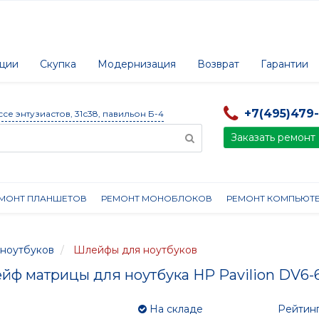
ции
Скупка
Модернизация
Возврат
Гарантии
+7(495)479
ссе энтузиастов, 31с38, павильон Б-4
Заказать ремонт
МОНТ ПЛАНШЕТОВ
РЕМОНТ МОНОБЛОКОВ
РЕМОНТ КОМПЬЮТ
ноутбуков
Шлейфы для ноутбуков
йф матрицы для ноутбука HP Pavilion DV6-
На складе
Рейтинг