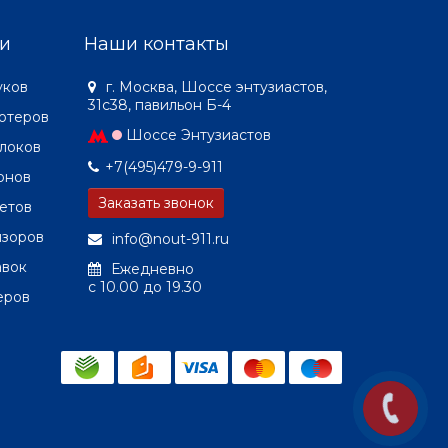
и
Наши контакты
уков
г. Москва, Шоссе энтузиастов,
31с38, павильон Б-4
ютеров
Шоссе Энтузиастов
локов
+7(495)479-9-911
онов
Заказать звонок
етов
изоров
info@nout-911.ru
авок
Ежедневно
c 10.00 до 19.30
еров