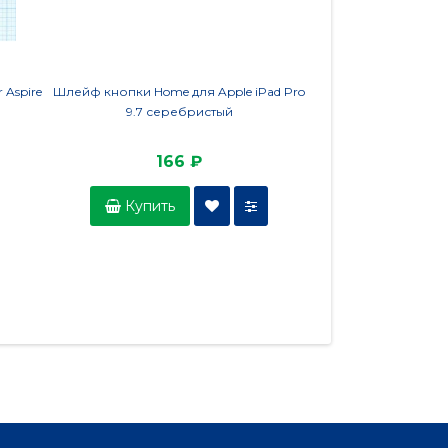
 Aspire
Шлейф кнопки Home для Apple iPad Pro
Шлейф матрицы для
9.7 серебристый
GL62M 
166 ₽
50
Купить
Купить