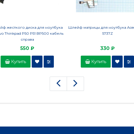
йф жесткого диска для ноутбука
Шлейф матрицы для ноутбука Acer
vo Thinkpad P50 P51 BP500 кабель
5737Z
справа
550 ₽
330 ₽
Купить
Купить