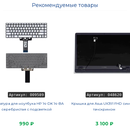
Рекомендуемые товары
Артикул: 009589
Артикул: 048620
атура для ноутбука HP 14-DK 14-BA
Крышка для Asus UX391 FHD син
серебристая с подсветкой
тачскрином
990 ₽
3 100 ₽