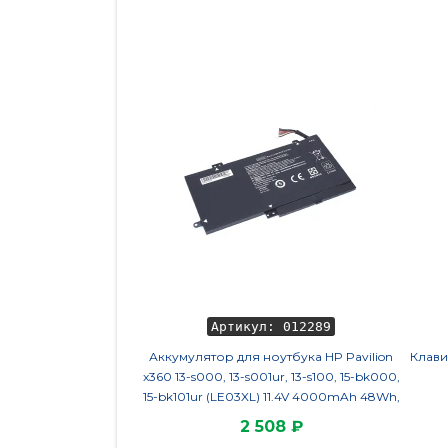
Артикул: 012289
Аккумулятор для ноутбука HP Pavilion
Клави
x360 13-s000, 13-s001ur, 13-s100, 15-bk000,
15-bk101ur (LE03XL) 11.4V 4000mAh 48Wh,
черная, HC/OEM
2 508 ₽