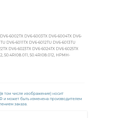
TX DV6-6002TX DV6-6003TX DV6-6004TX DV6-
TU DV6-6011TX DV6-6012TU DV6-6013TU
22TX DV6-6023TX DV6-6024TX DV6-6025TX
, 50.4RI08.011, 50.4RI08.012, HPMH-
(в том числе изображение) носит
РФ и может быть изменена производителем
ением заказа.