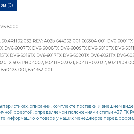
вы (0)
DV6-6000
b, 50.4RH02.032 REV: A02b 644362-001 665304-001 DV6-6001
X DV6-6007TX DV6-6008TX DV6-6009TX DV6-6010TX DV6-6011
15TX DV6-6016TX DV6-6017TX DV6-6020TX DV6-6021TX DV6-60
TX 50.4RH02.002, 50.4RH02.021, 50.4RH02.032, 50.4RI08.002
40423-001, 644362-001
ктеристиках, описании, комплекте поставки и внешнем виде
бличной офертой, определяемой положениями статьи 437 ГК 
йте информацию о товаре у наших менеджеров перед оформл