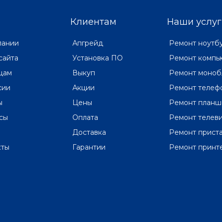
Клиентам
Наши услуг
пании
Апгрейд
Ремонт ноутб
сайта
Установка ПО
Ремонт компь
цам
Выкуп
Ремонт моноб
сии
Акции
Ремонт телеф
ы
Цены
Ремонт планш
сы
Оплата
Ремонт телев
Доставка
Ремонт прист
кты
Гарантии
Ремонт принт