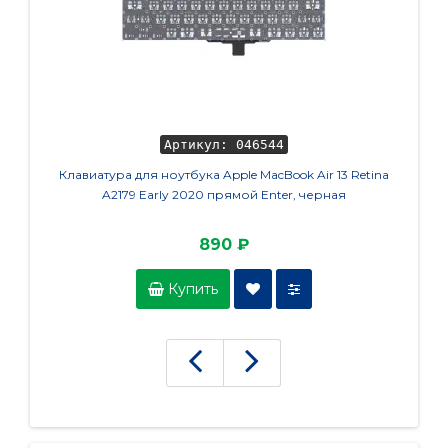
Артикул: 046544
Клавиатура для ноутбука Apple MacBook Air 13 Retina
Кла
A2179 Early 2020 прямой Enter, черная
890 ₽
Купить