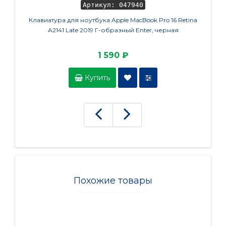
Артикул: 047940
Клавиатура для ноутбука Apple MacBook Pro 16 Retina
Пе
A2141 Late 2019 Г-образный Enter, черная
1 590 ₽
Купить
Похожие товары