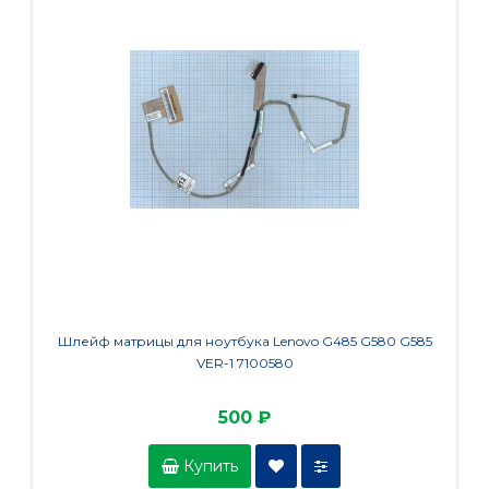
Шлейф матрицы для ноутбука Lenovo G485 G580 G585
Шлейф
VER-1 7100580
500 ₽
Купить