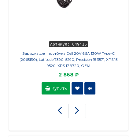
Артикул: 049415
Зарядка для ноутбука Dell 20V 6.5A 130W Type-C
Петл
(2065130), Latitude 7390, 5290, Precision 15 3571, XPS 15
9520, XPS 17 9720, OEM
2 868 ₽
Купить