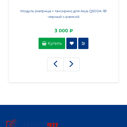
Модуль (матрица + тачскрин) для Asus Q500A-1B
Модул
черный с рамкой
3 000 ₽
Купить