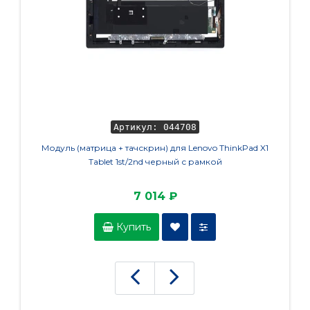
Артикул: 044708
Модуль (матрица + тачскрин) для Lenovo ThinkPad X1
Кулер
Tablet 1st/2nd черный с рамкой
7 014 ₽
Купить