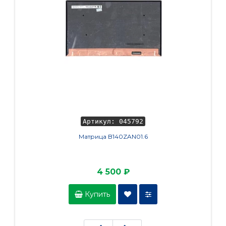
Артикул: 045792
Матрица B140ZAN01.6
Кла
GL503
4 500 ₽
Купить