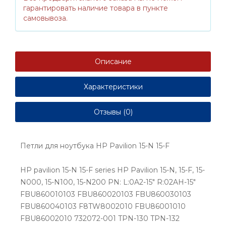
гарантировать наличие товара в пункте
самовывоза.
Описание
Характеристики
Отзывы (0)
Петли для ноутбука HP Pavilion 15-N 15-F
HP pavilion 15-N 15-F series HP Pavilion 15-N, 15-F, 15-
N000, 15-N100, 15-N200 PN: L:0A2-15" R:02AH-15"
FBU860010103 FBU860020103 FBU860030103
FBU860040103 F8TW8002010 FBU86001010
FBU86002010 732072-001 TPN-130 TPN-132