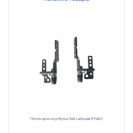
Петли для ноутбука Dell Latitude E7480
Петл