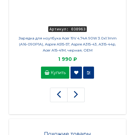
Артикул: 038963
Зарядка для ноутбука Acer 19V 4,74A 90W 3.0x1.1mm
Клавиа
(A16-090P1A), Aspire A515-57, Aspire A315-43, A315-44p,
Acer A15-41M, черная, OEM
1 990 ₽
Купить
Похожие товары