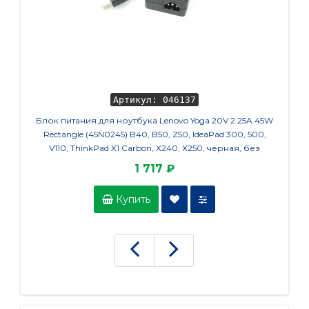
Артикул: 046137
Блок питания для ноутбука Lenovo Yoga 20V 2.25A 45W
Ма
Rectangle (45N0245) B40, B50, Z50, IdeaPad 300, 500,
V110, ThinkPad X1 Carbon, X240, X250, черная, без
сетевого кабеля, HC/ORG
1 717 ₽
Купить