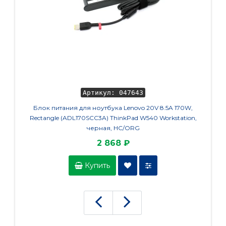
Артикул: 047643
Блок питания для ноутбука Lenovo 20V 8.5A 170W,
Заряд
Rectangle (ADL170SCC3A) ThinkPad W540 Workstation,
(A16-0
черная, HC/ORG
2 868 ₽
Купить