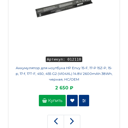
Артикул: 012110
Аккумулятор для ноутбука HP Envy 15-F, 17-P 15Z-P, 15-
Акку
p, 17-f, 17T-F, 450, 455 G2 (VI04XL) 14.8V 2600mAh 38Wh,
черная, HC/OEM
2 650 ₽
Купить