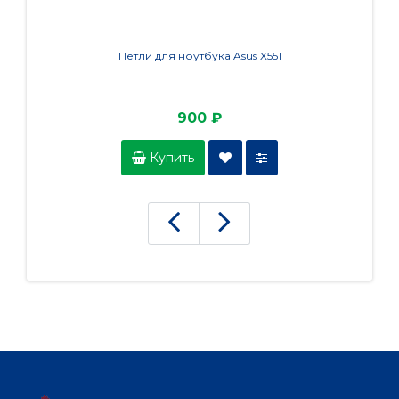
Петли для ноутбука Asus X551
Петля 
900 ₽
Купить