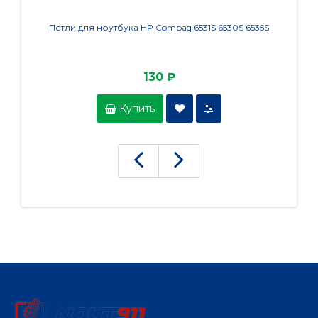
Петли для ноутбука HP Compaq 6531S 6530S 6535S
Пет
130 ₽
Купить