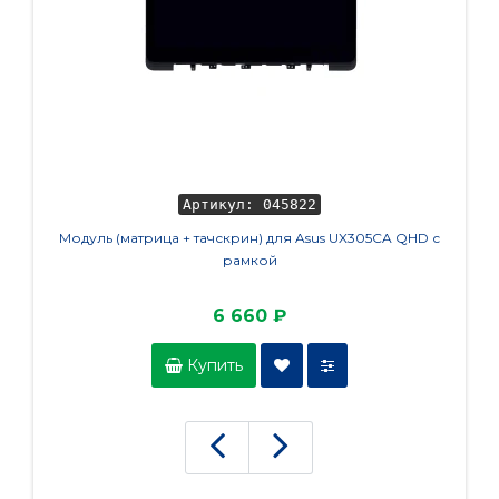
Артикул: 045822
Модуль (матрица + тачскрин) для Asus UX305CA QHD с
рамкой
6 660 ₽
Купить