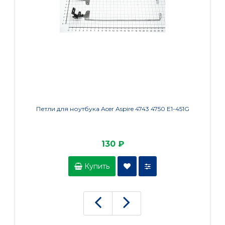
Петли для ноутбука Acer Aspire 4743 4750 E1-451G
Пет
130 ₽
Купить