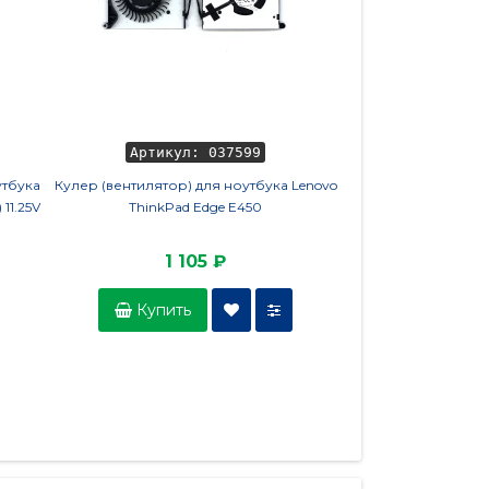
Артикул: 037599
Артикул
утбука
Кулер (вентилятор) для ноутбука Lenovo
Петли для ноутбука 
 11.25V
ThinkPad Edge E450
X6
1 105 ₽
13
Купить
Купить