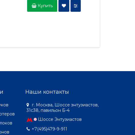
Купить
Купить
и
Наши контакты
уков
г. Москва, Шоссе энтузиастов,
31с38, павильон Б-4
ютеров
Шоссе Энтузиастов
локов
+7(495)479-9-911
онов