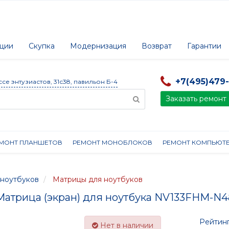
ции
Скупка
Модернизация
Возврат
Гарантии
+7(495)479
ссе энтузиастов, 31с38, павильон Б-4
Заказать ремонт
МОНТ ПЛАНШЕТОВ
РЕМОНТ МОНОБЛОКОВ
РЕМОНТ КОМПЬЮТ
ноутбуков
Матрицы для ноутбуков
Матрица (экран) для ноутбука NV133FHM-N4
Рейтинг
Нет в наличии