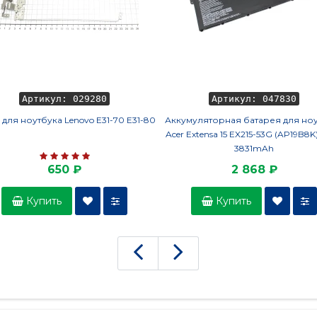
Артикул: 029280
Артикул: 047830
 для ноутбука Lenovo E31-70 E31-80
Аккумуляторная батарея для но
Acer Extensa 15 EX215-53G (AP19B8K)
3831mAh
650 ₽
2 868 ₽
Купить
Купить