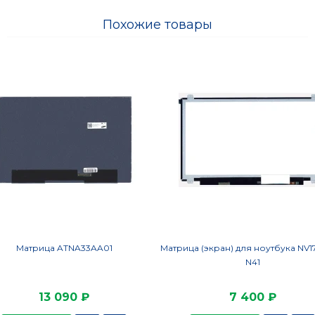
Похожие товары
Матрица ATNA33AA01
Матрица (экран) для ноутбука NV
N41
13 090 ₽
7 400 ₽