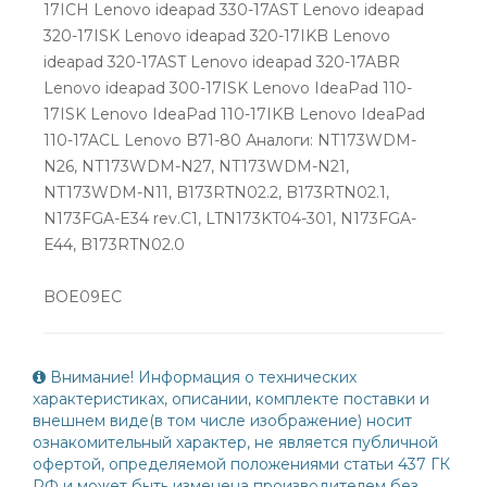
17ICH Lenovo ideapad 330-17AST Lenovo ideapad
320-17ISK Lenovo ideapad 320-17IKB Lenovo
ideapad 320-17AST Lenovo ideapad 320-17ABR
Lenovo ideapad 300-17ISK Lenovo IdeaPad 110-
17ISK Lenovo IdeaPad 110-17IKB Lenovo IdeaPad
110-17ACL Lenovo B71-80 Аналоги: NT173WDM-
N26, NT173WDM-N27, NT173WDM-N21,
NT173WDM-N11, B173RTN02.2, B173RTN02.1,
N173FGA-E34 rev.C1, LTN173KT04-301, N173FGA-
E44, B173RTN02.0
BOE09EC
Внимание! Информация о технических
характеристиках, описании, комплекте поставки и
внешнем виде(в том числе изображение) носит
ознакомительный характер, не является публичной
офертой, определяемой положениями статьи 437 ГК
РФ и может быть изменена производителем без