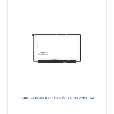
Матрица (экран) для ноутбука NT156WHM-T02
Ма