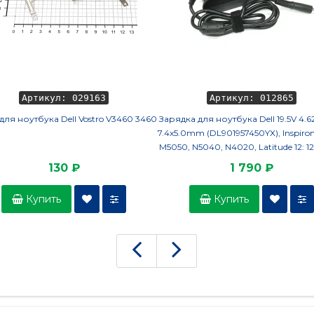
Артикул: 029163
Артикул: 012865
для ноутбука Dell Vostro V3460 3460
Зарядка для ноутбука Dell 19.5V 4.
7.4х5.0mm (DL901957450YX), Inspiro
M5050, N5040, N4020, Latitude 12: 1
13: 13 7380, Vostro: 1440, 1550, 3550
130 ₽
1 790 ₽
1000, OEM
Купить
Купить