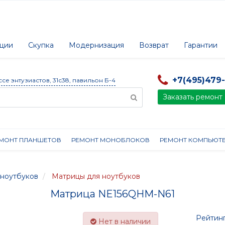
ции
Скупка
Модернизация
Возврат
Гарантии
+7(495)479
ссе энтузиастов, 31с38, павильон Б-4
Заказать ремонт
МОНТ ПЛАНШЕТОВ
РЕМОНТ МОНОБЛОКОВ
РЕМОНТ КОМПЬЮТ
ноутбуков
Матрицы для ноутбуков
Матрица NE156QHM-N61
Рейтинг
Нет в наличии