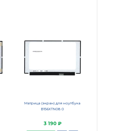
Матрица (экран) для ноутбука
Матрица (экран
B156XTN08.0
LP125WH2
3 190 ₽
2 9