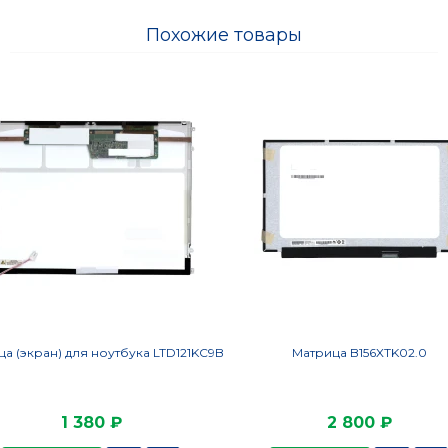
Похожие товары
а (экран) для ноутбука LTD121KC9B
Матрица B156XTK02.0
1 380 ₽
2 800 ₽