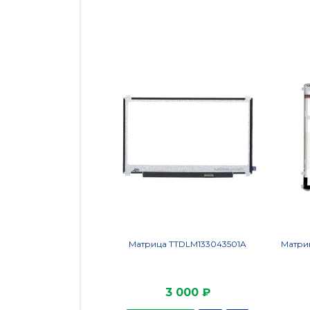
Матрица TTDLM133043501A
Матриц
3 000 ₽