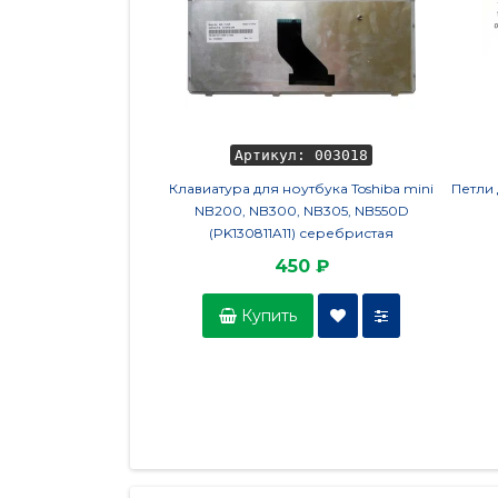
Артикул: 003018
Клавиатура для ноутбука Toshiba mini
Петли 
NB200, NB300, NB305, NB550D
(PK130811A11) серебристая
450 ₽
Купить