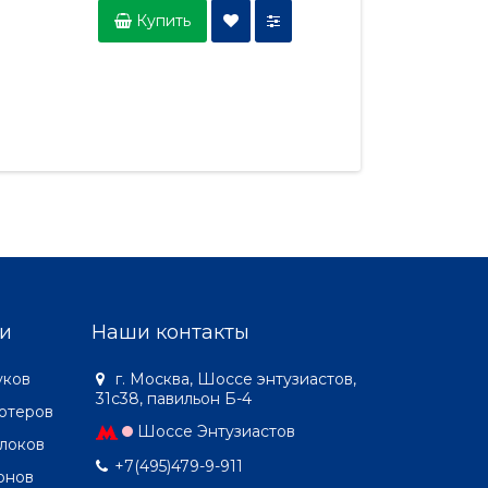
Купить
Купить
и
Наши контакты
уков
г. Москва, Шоссе энтузиастов,
31с38, павильон Б-4
ютеров
Шоссе Энтузиастов
локов
+7(495)479-9-911
онов