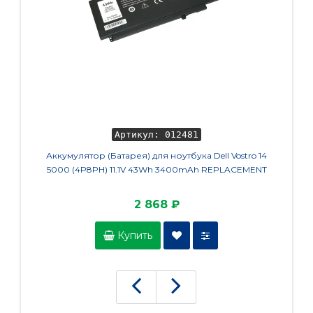
Артикул: 012481
Аккумулятор (Батарея) для ноутбука Dell Vostro 14
Аккуму
5000 (4P8PH) 11.1V 43Wh 3400mAh REPLACEMENT
13-s00
2 868 ₽
Купить