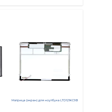
Матрица (экран) для ноутбука LTD121KC9B
Матрица (экран) для
N