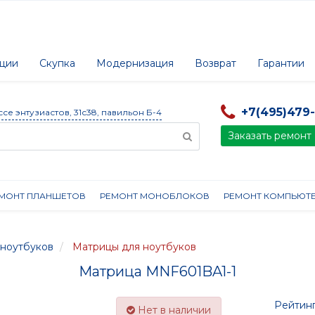
ции
Скупка
Модернизация
Возврат
Гарантии
+7(495)479
ссе энтузиастов, 31с38, павильон Б-4
Заказать ремонт
МОНТ ПЛАНШЕТОВ
РЕМОНТ МОНОБЛОКОВ
РЕМОНТ КОМПЬЮТ
ноутбуков
Матрицы для ноутбуков
Матрица MNF601BA1-1
Рейтинг
Нет в наличии