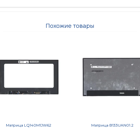
Похожие товары
Матрица LQ140M1JW62
Матрица B133UAN01.2