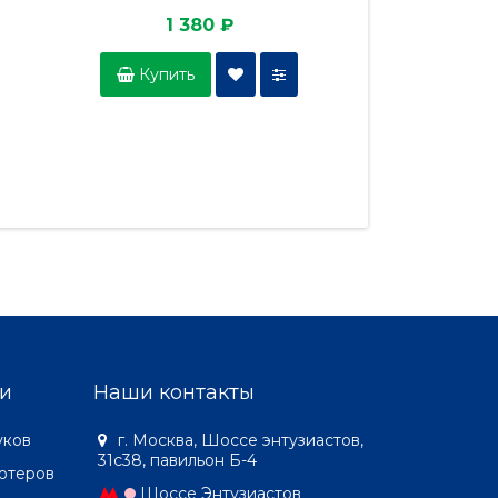
1 380 ₽
5 3
Купить
Купить
и
Наши контакты
уков
г. Москва, Шоссе энтузиастов,
31с38, павильон Б-4
ютеров
Шоссе Энтузиастов