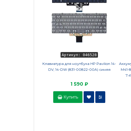
Артикул: 046528
Клавиатура для ноутбука HP Pavilion 14-
Аккуму
DV, 14-DW (831-00822-00A) синяя
M41-8
7.
1 590 ₽
Купить