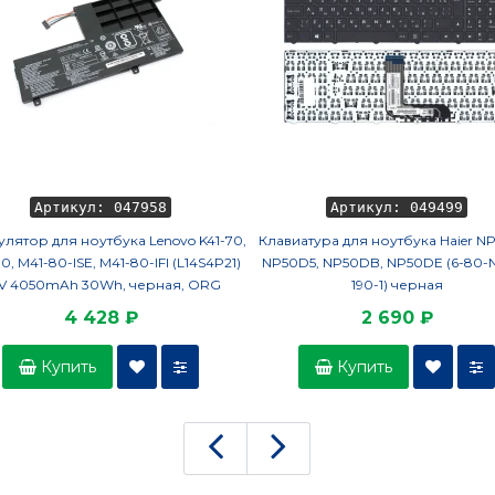
Артикул: 047958
Артикул: 049499
лятор для ноутбука Lenovo K41-70,
Клавиатура для ноутбука Haier N
0, M41-80-ISE, M41-80-IFI (L14S4P21)
NP50D5, NP50DB, NP50DE (6-80-N
4V 4050mAh 30Wh, черная, ORG
190-1) черная
4 428 ₽
2 690 ₽
Купить
Купить