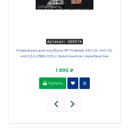
Артикул: 009574
Клавиатура для ноутбука HP Probook 430 G5, 440 G5,
Клавиат
445 G5 (L21585-001) с трекпоинтом, серебристая
1
1 890 ₽
Купить