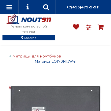
+7(495)479-9-911
Ремонт компьютерной
техники
Москва
Матрицы для ноутбуков
Матрица LQ170N1JW41