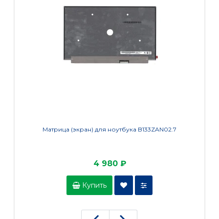
Матрица (экран) для ноутбука B133ZAN02.7
Ма
4 980 ₽
Купить