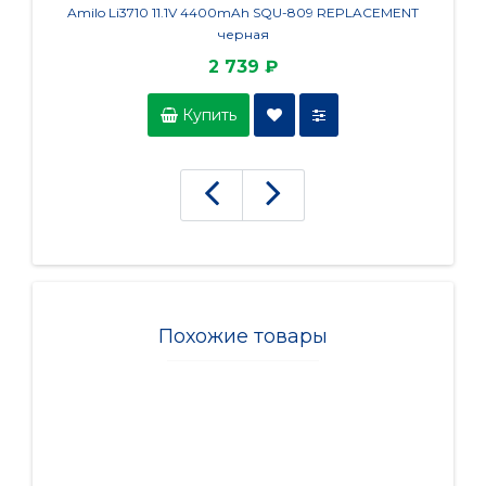
Amilo Li3710 11.1V 4400mAh SQU-809 REPLACEMENT
(4X5
черная
2 739 ₽
Купить
Похожие товары