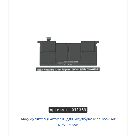
Артикул: 011369
Аккумулятор (Батарея) для ноутбука MacBook Air
Акку
A1375 35Wh
X200