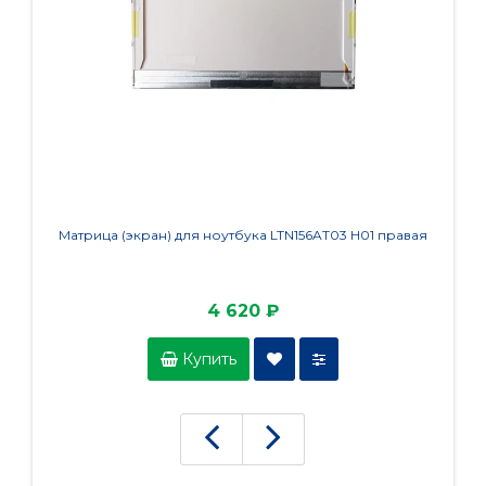
Матрица (экран) для ноутбука LTN156AT03 H01 правая
Ма
4 620 ₽
Купить