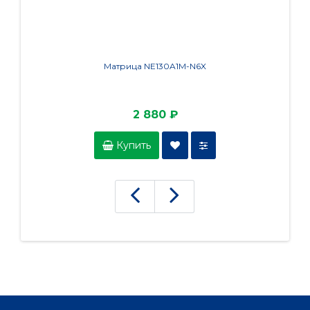
Матрица NE130A1M-N6X
Мат
2 880 ₽
Купить