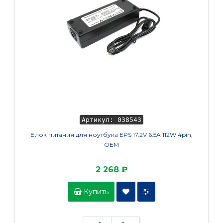
Артикул: 038543
Блок питания для ноутбука EPS 17.2V 6.5A 112W 4pin,
Кла
OEM
2 268 ₽
Купить