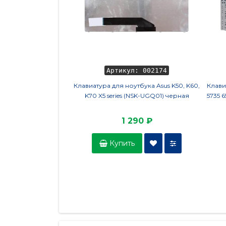
Артикул: 002174
Клавиатура для ноутбука Asus K50, K60,
Клави
K70 X5 series (NSK-UGQ01) черная
5735 
1 290 ₽
Купить