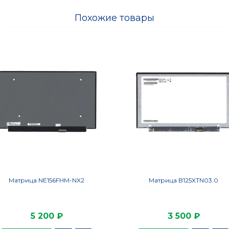
Похожие товары
Матрица NE156FHM-NX2
Матрица B125XTN03.0
5 200 ₽
3 500 ₽