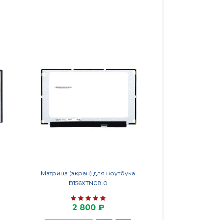
Матрица (экран) для ноутбука
Матрица NE
B156XTN08.0
2 800 ₽
4 5