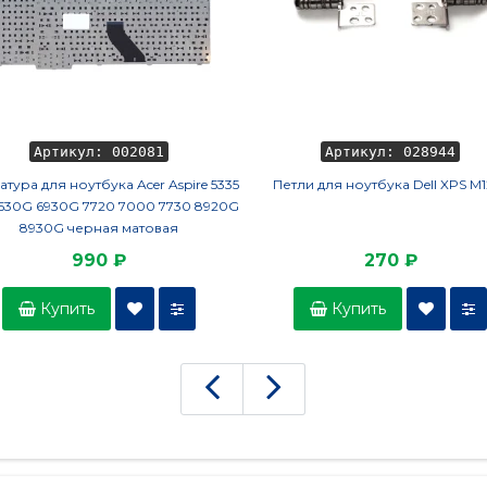
Артикул: 002081
Артикул: 028944
атура для ноутбука Acer Aspire 5335
Петли для ноутбука Dell XPS M1
6530G 6930G 7720 7000 7730 8920G
8930G черная матовая
990 ₽
270 ₽
Купить
Купить