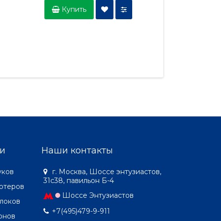
Купить
Купить
и
Наши контакты
уков
г. Москва, Шоссе энтузиастов,
31с38, павильон Б-4
ютеров
Шоссе Энтузиастов
локов
+7(495)479-9-911
онов