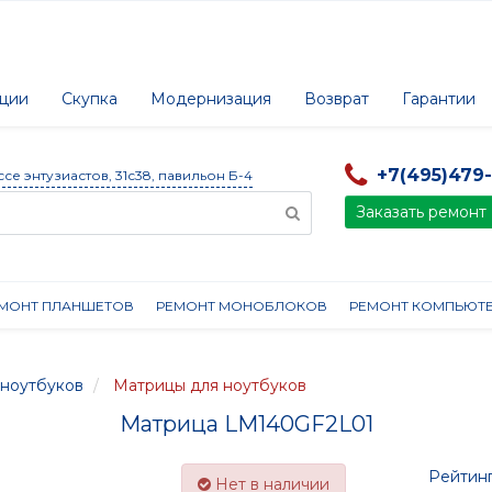
ции
Скупка
Модернизация
Возврат
Гарантии
+7(495)479
ссе энтузиастов, 31с38, павильон Б-4
Заказать ремонт
МОНТ ПЛАНШЕТОВ
РЕМОНТ МОНОБЛОКОВ
РЕМОНТ КОМПЬЮТ
ноутбуков
Матрицы для ноутбуков
Матрица LM140GF2L01
Рейтинг
Нет в наличии